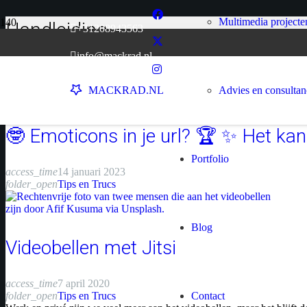
Multimedia projecte
Handleiding
+31208943563
Home
info@mackrad.nl
chevron_right
Handleiding
Advies en consulta
MACKRAD.NL
🤓 Emoticons in je url? 🏆 ✨ Het kan
Portfolio
access_time
14 januari 2023
folder_open
Tips en Trucs
Blog
Videobellen met Jitsi
access_time
7 april 2020
folder_open
Tips en Trucs
Contact