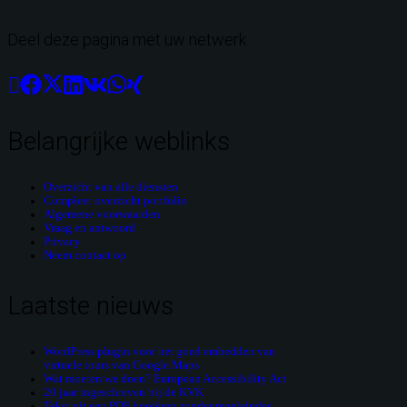
Deel deze pagina met uw netwerk
Belangrijke weblinks
Overzicht van alle diensten
Compleet overzicht portfolio
Algemene voorwaarden
Vraag en antwoord
Privacy
Neem contact op
Laatste nieuws
WordPress plugin voor het goed embedden van
virtuele tours van Google Maps
Wat moeten we doen? European Accessibility Act
20 jaar ingeschreven bij de KVK
Tekst uit een PDF kopiëren zonder regeleindes