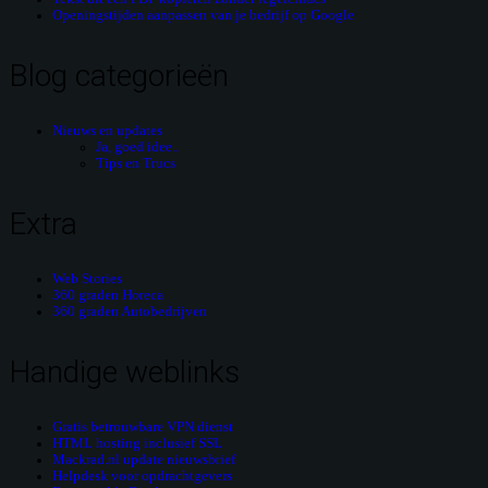
Openingstijden aanpassen van je bedrijf op Google
Blog categorieën
Nieuws en updates
Ja, goed idee..
Tips en Trucs
Extra
Web Stories
360 graden Horeca
360 graden Autobedrijven
Handige weblinks
Gratis betrouwbare VPN dienst
HTML hosting inclusief SSL
Mackrad.nl update nieuwsbrief
Helpdesk voor opdrachtgevers