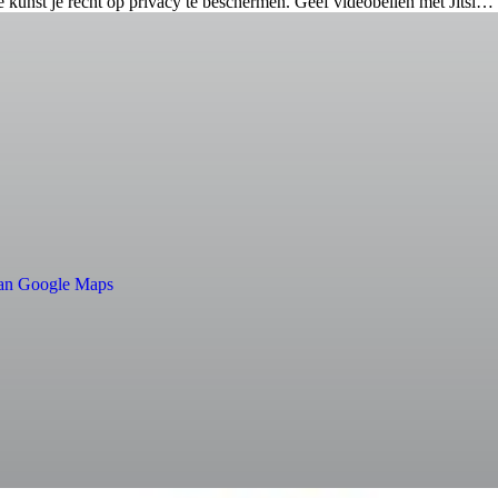
de kunst je recht op privacy te beschermen. Geef videobellen met Jitsi…
 van Google Maps