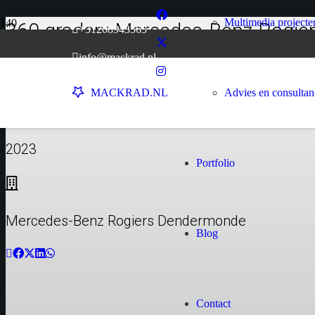
Multimedia projecte
360 graden: Mercedes-Benz Rogi
+31208943563
Home
info@mackrad.nl
chevron_right
Portfolio
chevron_right
Advies en consulta
MACKRAD.NL
360 graden: Mercedes-Benz Rogiers Dendermonde
2023
Portfolio
Mercedes-Benz Rogiers Dendermonde
Blog
Contact