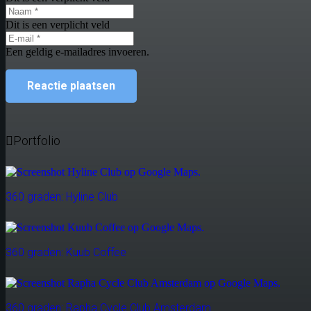
Dit is een verplicht veld
Een geldig e-mailadres invoeren.
Reactie plaatsen
Portfolio
360 graden: Hyline Club
360 graden: Kuub Coffee
360 graden: Rapha Cycle Club Amsterdam