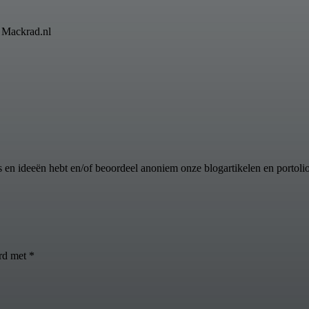
n Mackrad.nl
s en ideeën hebt en/of beoordeel anoniem onze blogartikelen en portoli
erd met
*