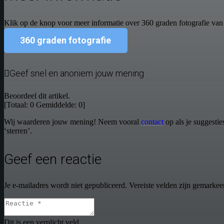
Klik op de knop voor meer informatie over 360 graden fotografie va
360 graden fotografie
Geef snel en anoniem jouw mening
Beoordeel dit artikel.
[Totaal:
0
Gemiddelde:
0
]
Wij waarderen jouw mening! Neem vooral
contact
op als je suggestie
‘sterren’.
Geef een reactie
Je e-mailadres wordt niet gepubliceerd.
Vereiste velden zijn gemarke
Dit is een verplicht veld