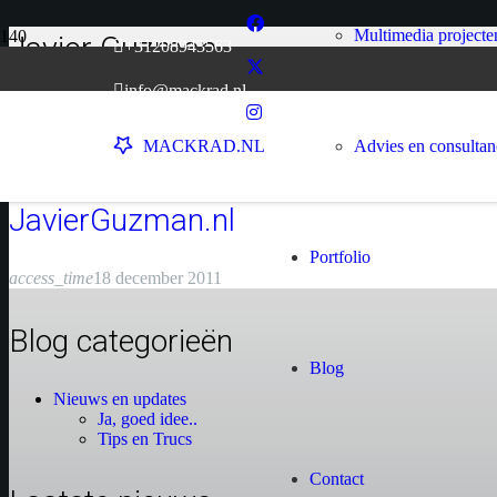
Multimedia projecte
Javier Guzman
+31208943563
Home
info@mackrad.nl
chevron_right
Javier Guzman
Advies en consulta
MACKRAD.NL
JavierGuzman.nl
Portfolio
access_time
18 december 2011
Blog categorieën
Blog
Nieuws en updates
Ja, goed idee..
Tips en Trucs
Contact