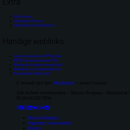
Extra
Web Stories
360 graden Horeca
360 graden Autobedrijven
Handige weblinks
Gratis betrouwbare VPN dienst
HTML hosting inclusief SSL
Mackrad.nl update nieuwsbrief
Helpdesk voor opdrachtgevers
Responsible Disclosure
U bevindt zich hier:
Mackrad.nl
»
Javier Guzman
Alle rechten voorbehouden – Marcus Bergsma – Mackrad.
NL001612267B94
Marcus Bergsma
Algemene voorwaarden
Privacy